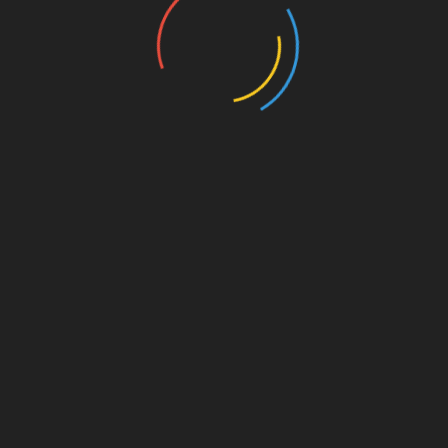
UNSERE PAR
kt dahinter
on. Für
est du
s von
s für
die
Amazon.de
© Splitter Verlag