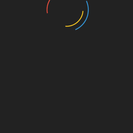
on. Für
est du
s von
s für
die
Amazon.de
© Splitter Verlag