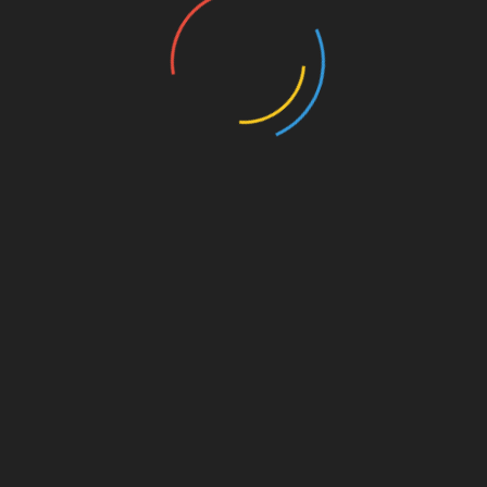
nannten
UNSERE PAR
kt dahinter
on. Für
est du
s von
s für
die
Amazon.de
© Splitter Verlag