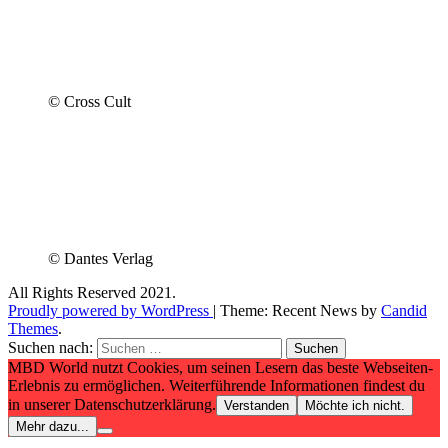
© Cross Cult
© Dantes Verlag
All Rights Reserved 2021.
Proudly powered by WordPress
|
Theme: Recent News by
Candid
Themes
.
Suchen nach:
MBD World nutzt Cookies, um seinen Lesern das beste Webseiten-
Erlebnis zu ermöglichen. Weiterführende Informationen findest du
in unserer Datenschutzerklärung.
Verstanden
Möchte ich nicht.
Mehr dazu...