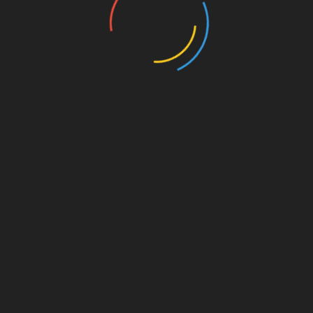
on. Für
est du
s von
s für
die
Amazon.de
© Splitter Verlag