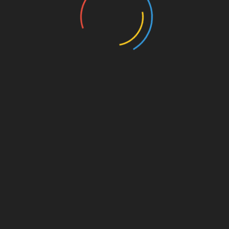
on. Für
est du
s von
s für
die
Amazon.de
© Splitter Verlag