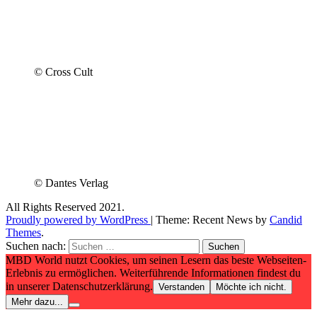
© Cross Cult
© Dantes Verlag
All Rights Reserved 2021.
Proudly powered by WordPress
|
Theme: Recent News by
Candid
Themes
.
Suchen nach:
MBD World nutzt Cookies, um seinen Lesern das beste Webseiten-
Erlebnis zu ermöglichen. Weiterführende Informationen findest du
in unserer Datenschutzerklärung.
Verstanden
Möchte ich nicht.
Mehr dazu...