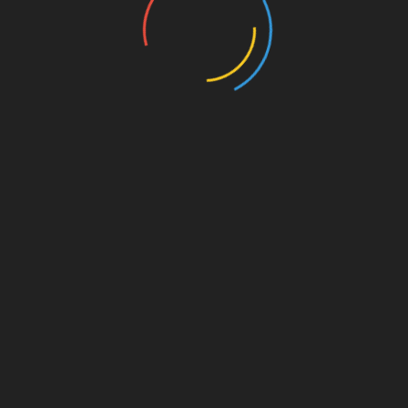
on. Für
est du
s von
s für
die
Amazon.de
© Splitter Verlag