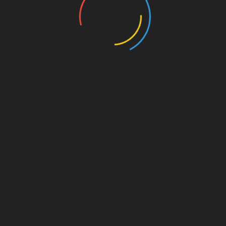
on. Für
est du
s von
s für
die
Amazon.de
© Splitter Verlag