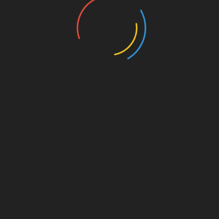
nannten
UNSERE PAR
kt dahinter
on. Für
est du
s von
s für
die
Amazon.de
© Splitter Verlag