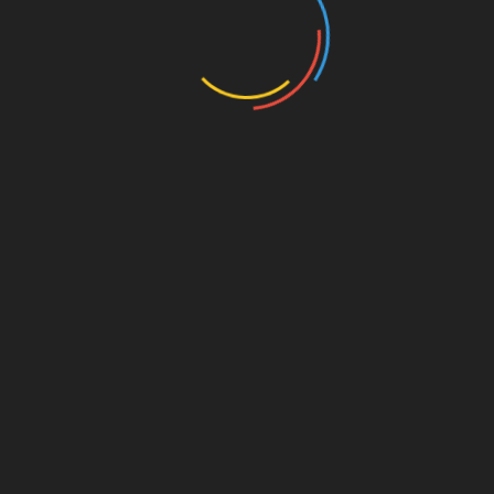
on. Für
est du
s von
s für
die
Amazon.de
© Splitter Verlag